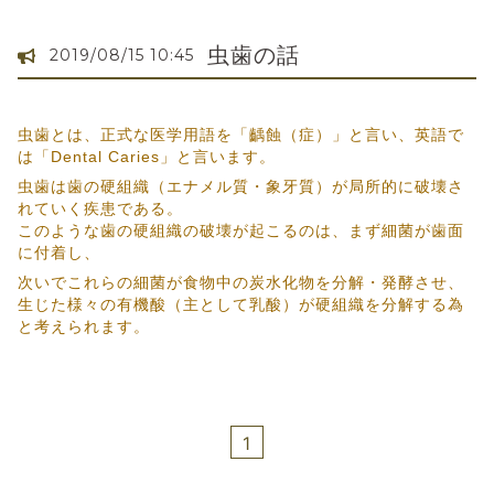
虫歯の話
2019/08/15 10:45
虫歯とは、正式な医学用語を「齲蝕（症）」と言い、英語で
は「Dental Caries」と言います。
虫歯は歯の硬組織（エナメル質・象牙質）が局所的に破壊さ
れていく疾患である。
このような歯の硬組織の破壊が起こるのは、まず細菌が歯面
に付着し、
次いでこれらの細菌が食物中の炭水化物を分解・発酵させ、
生じた様々の有機酸（主として乳酸）が硬組織を分解する為
と考えられます。
1